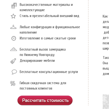
Высококачественные материалы и
комплектующие
Стиль и презентабельный внешний вид
Как
дел
МЦ "Открытый Материк"
МЦ "Бум"
Любые конфигурация и функциональное
мод
Мебельный салон "Антураж"
наполнение
Мебельный
доб
ул. Ларина д.7, 3 этаж, правое крыло
ул. Бекето
дет
Изготовление в самые сжатые сроки
тел.8-908-157-03-89
тел.8-920
поз
шир
МЦ "Открытый Материк"
Бесплатный вызов замерщика
по Нижнему Новгороду
Мебельное ателье "Аристо"
Так
ул. Ларина д.7, 3 этаж, правое крыло
Декорирование мебели
Она
тел.8-952-443-76-64, 413-45-28
выц
Бесплатные консультационные услуги
дома
Гибкая скидочная система для
постоянных клиентов